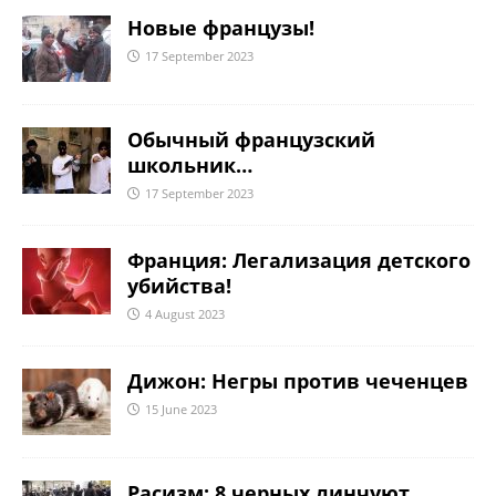
Новые французы!
17 September 2023
Обычный французский
школьник…
17 September 2023
Франция: Легализация детского
убийства!
4 August 2023
Дижон: Негры против чеченцев
15 June 2023
Расизм: 8 черных линчуют