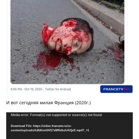
И вот сегодняя милая Франция (2020г.)
Video
Media error: Format(s) not supported or source(s) not found
Player
Download File: https://video.francetv.ru/cc-
content/uploads/h264/cnIiHf17xMRdbzhAIQzE.mp4?_=1