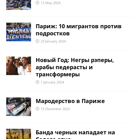
ki
12 May 2024
Париж: 10 мигрантов против
подростков
23 January 2024
Новый Год: Негры рэперы,
арабы педерасты и
трансформеры
1 January 2024
Мародерство в Париже
15 December 2023
Банда черных нападает на