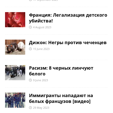
Франция: Легализация детского
убийства!
4 August 2023
Дижон: Негры против чеченцев
15 June 2023
Расизм: 8 черных линчуют
белого
9 June 2023
Иммигранты нападают на
белых французов [видео]
29 May 2023