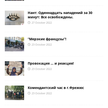
Нант: Одиннадцать нападений за 30
минут: Все освобождены.
27 October 2022
“Мерзкие французы”!
23 October 2022
Провокация … и реакция!
23 October 2022
Комендантский час в г.Фрежюс
23 October 2022