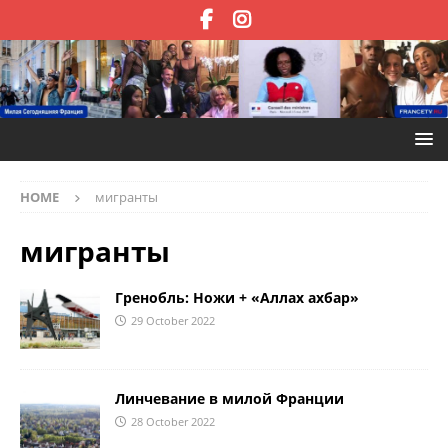
HOME
мигранты
мигранты
Гренобль: Ножи + «Аллах ахбар»
29 October 2022
Линчевание в милой Франции
28 October 2022