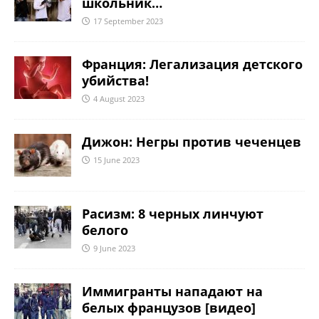
школьник…
17 September 2023
Франция: Легализация детского
убийства!
4 August 2023
Дижон: Негры против чеченцев
15 June 2023
Расизм: 8 черных линчуют
белого
9 June 2023
Иммигранты нападают на
белых французов [видео]